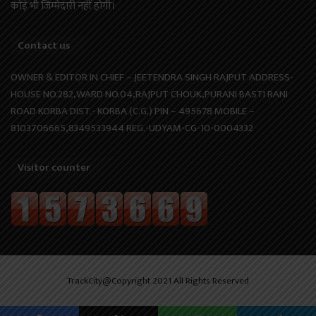
कोई भी जिम्मेदारी नहीं होगी।
Contact us
OWNER & EDITOR IN CHIEF – JEETENDRA SINGH RAJPUT ADDRESS-
HOUSE NO.282,WARD NO.04,RAJPUT CHOUK,PURANI BASTI RANI
ROAD KORBA DIST.- KORBA (C.G.) PIN – 495678 MOBILE –
8103706665,8349533944 REG.-UDYAM-CG-10-0004332
Visitor counter
TrackCity@Copyright 2021 All Rights Reserved