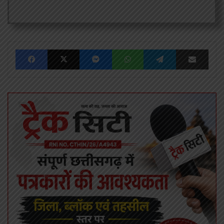
Facebook
X
Messenger
WhatsApp
Telegram
Share via Emai