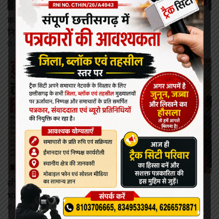
कटघोरा में पहली बार मनोरोग एवं त्वचा रोग विशेषज्ञों की
नि:शुल्क ओपीडी 11 अगस्त को
August 9, 2026
कोरबा
सीतामणी रेत घाट पर माइनिंग टीम से हुज्जत, जब्त ट्रैक्टर लेकर
भागने का आरोप
August 9, 2026