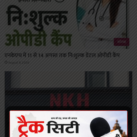
कोरबा
एनकेएच में 11 से 14 अगस्त तक नि:शुल्क डेंटल ओपीडी कैंप
August 9, 2026
कोरबा/कटघोरा