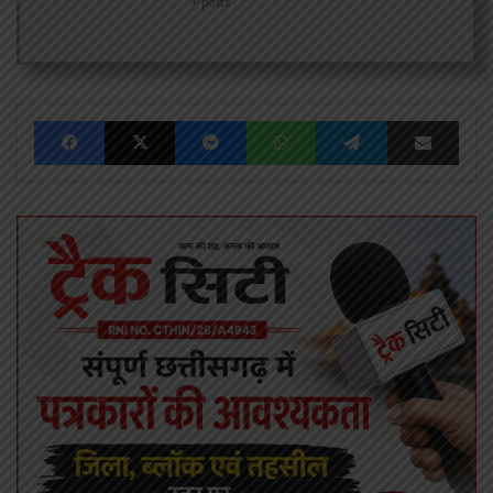
+ posts
Facebook
X
Messenger
WhatsApp
Telegram
Share via Emai