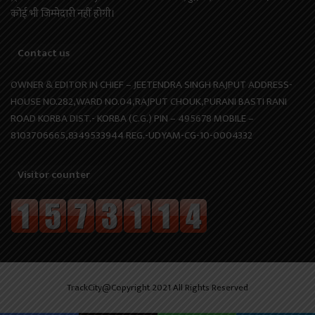
कोई भी जिम्मेदारी नहीं होगी।
Contact us
OWNER & EDITOR IN CHIEF – JEETENDRA SINGH RAJPUT ADDRESS-
HOUSE NO.282,WARD NO.04,RAJPUT CHOUK,PURANI BASTI RANI
ROAD KORBA DIST.- KORBA (C.G.) PIN – 495678 MOBILE –
8103706665,8349533944 REG.-UDYAM-CG-10-0004332
Visitor counter
TrackCity@Copyright 2021 All Rights Reserved