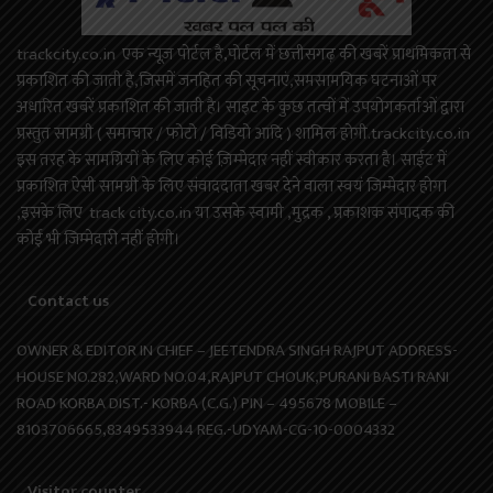
trackcity.co.in एक न्यूज़ पोर्टल है,पोर्टल में छत्तीसगढ़ की खबरें प्राथमिकता से
प्रकाशित की जाती है,जिसमें जनहित की सूचनाएं,समसामयिक घटनाओं पर
अधारित खबरें प्रकाशित की जाती है। साइट के कुछ तत्वों में उपयोगकर्ताओं द्वारा
प्रस्तुत सामग्री ( समाचार / फोटो / विडियो आदि ) शामिल होगी.trackcity.co.in
इस तरह के सामग्रियों के लिए कोई ज़िम्मेदार नहीं स्वीकार करता है। साईट में
प्रकाशित ऐसी सामग्री के लिए संवाददाता खबर देने वाला स्वयं जिम्मेदार होगा
,इसके लिए track city.co.in या उसके स्वामी ,मुद्रक , प्रकाशक संपादक की
कोई भी जिम्मेदारी नहीं होगी।
Contact us
OWNER & EDITOR IN CHIEF – JEETENDRA SINGH RAJPUT ADDRESS-
HOUSE NO.282,WARD NO.04,RAJPUT CHOUK,PURANI BASTI RANI
ROAD KORBA DIST.- KORBA (C.G.) PIN – 495678 MOBILE –
8103706665,8349533944 REG.-UDYAM-CG-10-0004332
Visitor counter