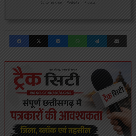
Editor in chief
|
Website
|
+ posts
Facebook
X
Messenger
WhatsApp
Telegram
Share via Emai