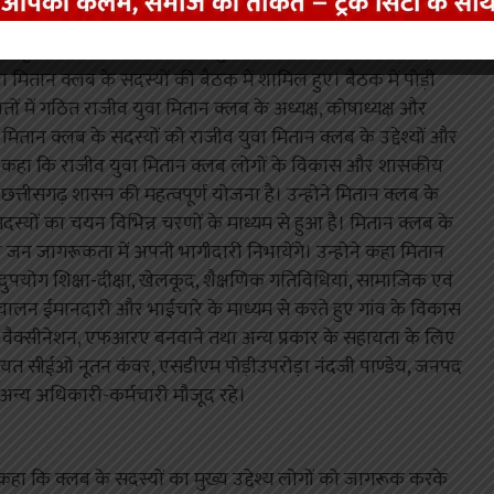
केरकेट्टा और कलेक्टर संजीव झा शुक्रवार को जनपद पंचायत पोड़ी
 मितान क्लब के सदस्यों की बैठक में शामिल हुए। बैठक में पोड़ी
यतों में गठित राजीव युवा मितान क्लब के अध्यक्ष, कोषाध्यक्ष और
ान क्लब के सदस्यों को राजीव युवा मितान क्लब के उद्देश्यों और
टा ने कहा कि राजीव युवा मितान क्लब लोगों के विकास और शासकीय
त्तीसगढ़ शासन की महत्वपूर्ण योजना है। उन्होने मितान क्लब के
सदस्यों का चयन विभिन्न चरणों के माध्यम से हुआ है। मितान क्लब के
र जन जागरूकता में अपनी भागीदारी निभायेंगे। उन्होने कहा मितान
ुपयोग शिक्षा-दीक्षा, खेलकूद, शैक्षणिक गतिविधियां, सामाजिक एवं
चालन ईमानदारी और भाईचारे के माध्यम से करते हुए गांव के विकास
ंशन, वैक्सीनेशन, एफआरए बनवाने तथा अन्य प्रकार के सहायता के लिए
ायत सीईओ नूतन कंवर, एसडीएम पोड़ीउपरोड़ा नंदजी पाण्डेय, जनपद
अन्य अधिकारी-कर्मचारी मौजूद रहे।
कहा कि क्लब के सदस्यों का मुख्य उद्देश्य लोगों को जागरूक करके