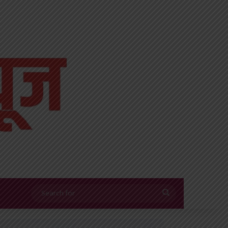
Search
for