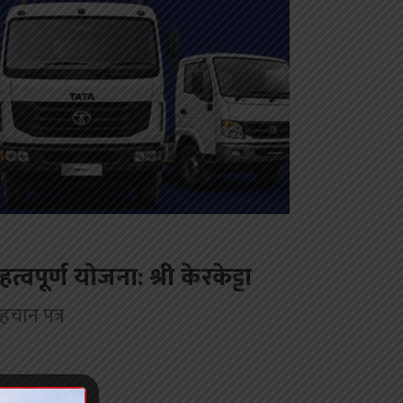
ूर्ण योजना: श्री केरकेट्टा
हचान पत्र