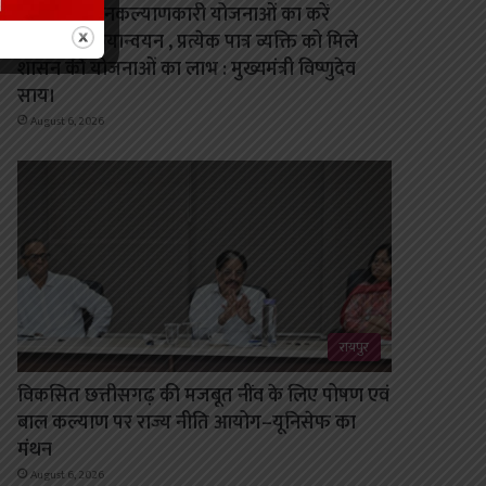
शासन की जनकल्याणकारी योजनाओं का करें
समयबद्ध क्रियान्वयन , प्रत्येक पात्र व्यक्ति को मिले
शासन की योजनाओं का लाभ : मुख्यमंत्री विष्णुदेव
साय।
August 6, 2026
रायपुर
विकसित छत्तीसगढ़ की मजबूत नींव के लिए पोषण एवं
बाल कल्याण पर राज्य नीति आयोग–यूनिसेफ का
मंथन
August 6, 2026