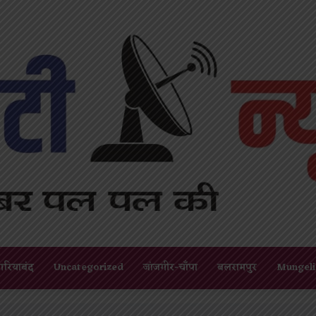
गरियाबंद
Uncategorized
जांजगीर-चाँपा
बलरामपुर
Mungeli