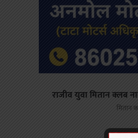
राजीव युवा मितान क्लब नाग
मितान क्