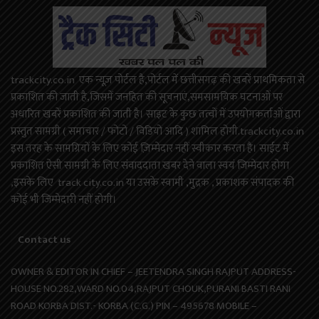
trackcity.co.in एक न्यूज़ पोर्टल है,पोर्टल में छत्तीसगढ़ की खबरें प्राथमिकता से
प्रकाशित की जाती है,जिसमें जनहित की सूचनाएं,समसामयिक घटनाओं पर
अधारित खबरें प्रकाशित की जाती है। साइट के कुछ तत्वों में उपयोगकर्ताओं द्वारा
प्रस्तुत सामग्री ( समाचार / फोटो / विडियो आदि ) शामिल होगी.trackcity.co.in
इस तरह के सामग्रियों के लिए कोई ज़िम्मेदार नहीं स्वीकार करता है। साईट में
प्रकाशित ऐसी सामग्री के लिए संवाददाता खबर देने वाला स्वयं जिम्मेदार होगा
,इसके लिए track city.co.in या उसके स्वामी ,मुद्रक , प्रकाशक संपादक की
कोई भी जिम्मेदारी नहीं होगी।
Contact us
OWNER & EDITOR IN CHIEF – JEETENDRA SINGH RAJPUT ADDRESS-
HOUSE NO.282,WARD NO.04,RAJPUT CHOUK,PURANI BASTI RANI
ROAD KORBA DIST.- KORBA (C.G.) PIN – 495678 MOBILE –