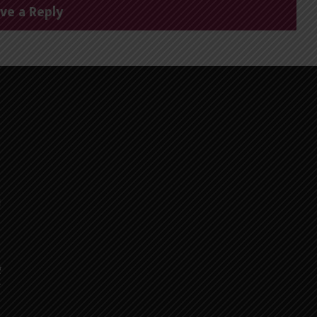
ve a Reply
।
र
क