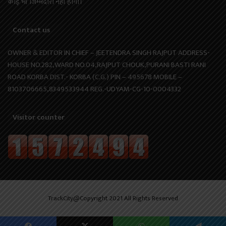
कोई भी जिम्मेदारी नहीं होगी।
Contact us
OWNER & EDITOR IN CHIEF – JEETENDRA SINGH RAJPUT ADDRESS-
HOUSE NO.282,WARD NO.04,RAJPUT CHOUK,PURANI BASTI RANI
ROAD KORBA DIST.- KORBA (C.G.) PIN – 495678 MOBILE –
8103706665,8349533944 REG.-UDYAM-CG-10-0004332
Visitor counter
TrackCity@Copyright 2021 All Rights Reserved