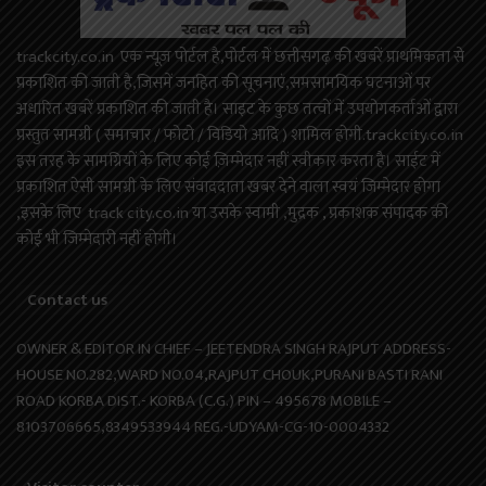
trackcity.co.in एक न्यूज़ पोर्टल है,पोर्टल में छत्तीसगढ़ की खबरें प्राथमिकता से
प्रकाशित की जाती है,जिसमें जनहित की सूचनाएं,समसामयिक घटनाओं पर
अधारित खबरें प्रकाशित की जाती है। साइट के कुछ तत्वों में उपयोगकर्ताओं द्वारा
प्रस्तुत सामग्री ( समाचार / फोटो / विडियो आदि ) शामिल होगी.trackcity.co.in
इस तरह के सामग्रियों के लिए कोई ज़िम्मेदार नहीं स्वीकार करता है। साईट में
प्रकाशित ऐसी सामग्री के लिए संवाददाता खबर देने वाला स्वयं जिम्मेदार होगा
,इसके लिए track city.co.in या उसके स्वामी ,मुद्रक , प्रकाशक संपादक की
कोई भी जिम्मेदारी नहीं होगी।
Contact us
OWNER & EDITOR IN CHIEF – JEETENDRA SINGH RAJPUT ADDRESS-
HOUSE NO.282,WARD NO.04,RAJPUT CHOUK,PURANI BASTI RANI
ROAD KORBA DIST.- KORBA (C.G.) PIN – 495678 MOBILE –
8103706665,8349533944 REG.-UDYAM-CG-10-0004332