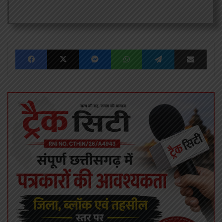
Facebook
X
Messenger
WhatsApp
Telegram
Share via Emai