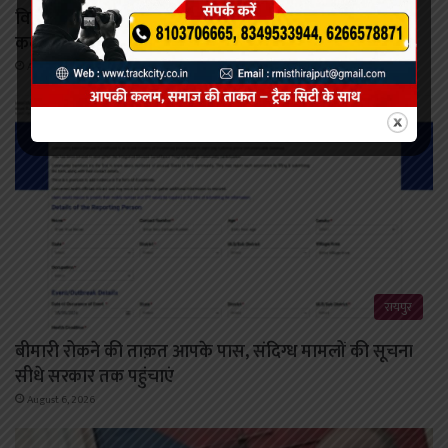
विकसित छत्तीसगढ़ की मजबूत नींव के लिए पोषण एवं बाल
कल्याण पर राज्य नीति आयोग–यूनिसेफ का मंथन
August 6, 2026
रायपुर
बीमारी रोकने की ताक़त आपके पास, संदिग्ध मामलों की सूचना
सीधे सरकार तक पहुंचाएं
August 6, 2026