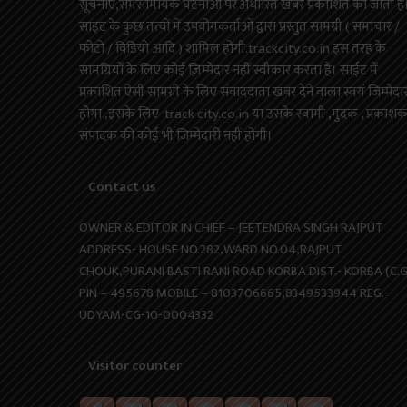
सूचनाएं,समसामयिक घटनाओं पर अधारित खबरें प्रकाशित की जाती है
साइट के कुछ तत्वों में उपयोगकर्ताओं द्वारा प्रस्तुत सामग्री ( समाचार /
फोटो / विडियो आदि ) शामिल होगी.trackcity.co.in इस तरह के
सामग्रियों के लिए कोई ज़िम्मेदार नहीं स्वीकार करता है। साईट में
प्रकाशित ऐसी सामग्री के लिए संवाददाता खबर देने वाला स्वयं जिम्मेदा
होगा ,इसके लिए track city.co.in या उसके स्वामी ,मुद्रक , प्रकाश
संपादक की कोई भी जिम्मेदारी नहीं होगी।
Contact us
OWNER & EDITOR IN CHIEF – JEETENDRA SINGH RAJPUT
ADDRESS- HOUSE NO.282,WARD NO.04,RAJPUT
CHOUK,PURANI BASTI RANI ROAD KORBA DIST.- KORBA (C.G
PIN – 495678 MOBILE – 8103706665,8349533944 REG.-
UDYAM-CG-10-0004332
Visitor counter