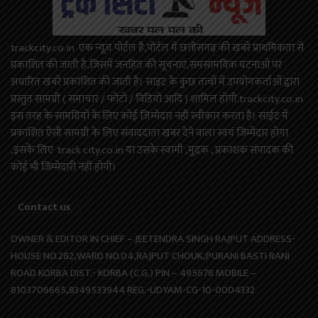
trackcity.co.in एक न्यूज़ पोर्टल है,पोर्टल में छत्तीसगढ़ की खबरें प्राथमिकता से
प्रकाशित की जाती है,जिसमें जनहित की सूचनाएं,समसामयिक घटनाओं पर
अधारित खबरें प्रकाशित की जाती है। साइट के कुछ तत्वों में उपयोगकर्ताओं द्वारा
प्रस्तुत सामग्री ( समाचार / फोटो / विडियो आदि ) शामिल होगी.trackcity.co.in
इस तरह के सामग्रियों के लिए कोई ज़िम्मेदार नहीं स्वीकार करता है। साईट में
प्रकाशित ऐसी सामग्री के लिए संवाददाता खबर देने वाला स्वयं जिम्मेदार होगा
,इसके लिए track city.co.in या उसके स्वामी ,मुद्रक , प्रकाशक संपादक की
कोई भी जिम्मेदारी नहीं होगी।
Contact us
OWNER & EDITOR IN CHIEF – JEETENDRA SINGH RAJPUT ADDRESS-
HOUSE NO.282,WARD NO.04,RAJPUT CHOUK,PURANI BASTI RANI
ROAD KORBA DIST.- KORBA (C.G.) PIN – 495678 MOBILE –
8103706665,8349533944 REG.-UDYAM-CG-10-0004332