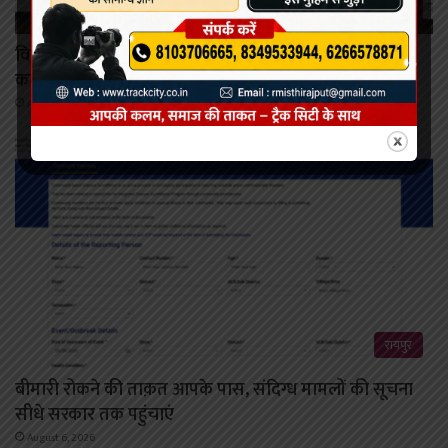
रायपुर
विकसित छत्तीसगढ़ की मजबूत नींव के लिए पोषण एवं बाल
कल्याण पर राज्य नीति आयोग–यूनिसेफ का मंथन
August 6, 2026
रायपुर
बीमारी रोकने की ताक़त आपके पास, संदिग्ध मामलों की सूचना
सीधे सरकार तक पहुंचाएं
August 6, 2026