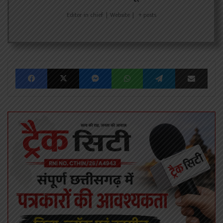
Editor in chief
|
Website
|
+ posts
Facebook
X
Messenger
WhatsApp
Telegram
Share via Emai