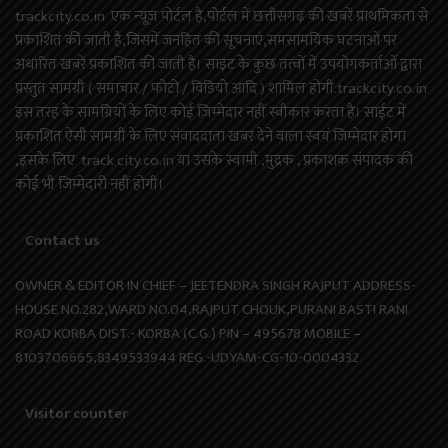
trackcity.co.in एक न्यूज़ पोर्टल है,पोर्टल में छत्तीसगढ़ की खबरें प्राथमिकता से
प्रकाशित की जाती है,जिसमें जनहित की सूचनाएं,समसामयिक घटनाओं पर
अधारित खबरें प्रकाशित की जाती है। साइट के कुछ तत्वों में उपयोगकर्ताओं द्वारा
प्रस्तुत सामग्री ( समाचार / फोटो / विडियो आदि ) शामिल होगी.trackcity.co.in
इस तरह के सामग्रियों के लिए कोई ज़िम्मेदार नहीं स्वीकार करता है। साईट में
प्रकाशित ऐसी सामग्री के लिए संवाददाता खबर देने वाला स्वयं जिम्मेदार होगा
,इसके लिए track city.co.in या उसके स्वामी ,मुद्रक , प्रकाशक संपादक की
कोई भी जिम्मेदारी नहीं होगी।
Contact us
OWNER & EDITOR IN CHIEF – JEETENDRA SINGH RAJPUT ADDRESS-
HOUSE NO.282,WARD NO.04,RAJPUT CHOUK,PURANI BASTI RANI
ROAD KORBA DIST.- KORBA (C.G.) PIN – 495678 MOBILE –
8103706665,8349533944 REG.-UDYAM-CG-10-0004332
Visitor counter