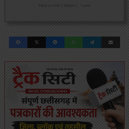
Editor in chief
|
Website
|
+ posts
Facebook
X
Messenger
WhatsApp
Telegram
Share via Emai