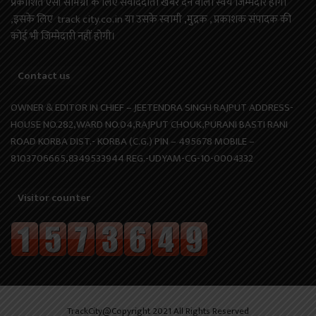
प्रकाशित ऐसी सामग्री के लिए संवाददाता खबर देने वाला स्वयं जिम्मेदार होगा
,इसके लिए track city.co.in या उसके स्वामी ,मुद्रक , प्रकाशक संपादक की
कोई भी जिम्मेदारी नहीं होगी।
Contact us
OWNER & EDITOR IN CHIEF – JEETENDRA SINGH RAJPUT ADDRESS-
HOUSE NO.282,WARD NO.04,RAJPUT CHOUK,PURANI BASTI RANI
ROAD KORBA DIST.- KORBA (C.G.) PIN – 495678 MOBILE –
8103706665,8349533944 REG.-UDYAM-CG-10-0004332
Visitor counter
TrackCity@Copyright 2021 All Rights Reserved