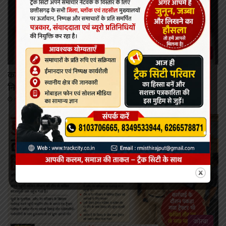
कोरबा/कटघोरा
कटघोरा में पहली बार मनोरोग एवं त्वचा रोग विशेषज्ञों की
नि:शुल्क ओपीडी 11 अगस्त को
August 9, 2026
कोरबा