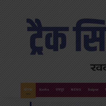
कोरबा
Korba
रायपुर
NEWS
Raipur