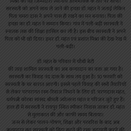
मिश्रा को यह जिम्मदारी स्थानीय अभिभावक के तौर पर सौंपी।
सरस्वती को अपने साथ ले जाने की इच्छा डॉ. महंत ने जताई लेकिन
पिता चमरा दास ने अपने पास ही रखने का मन बनाया। पिता की
इच्छा का डॉ. महंत ने सम्मान किया। गांव में पली-बढ़ी सरस्वती ने
स्नातक तक की शिक्षा हासिल कर ली है। इस बीच सरस्वती ने अपने
पिता को भी खो दिया। इधर डॉ. महंत एवं प्रशांत मिश्रा की देख-रेख में
पली-बढ़ी।
डॉ. महंत के परिवार में चौथी बेटी
की तरह शामिल सरस्वती का अब कन्यादान का वक्त आ गया है।
सरस्वती का विवाह नंद दास के साथ तय हुआ है। 10 फरवरी को
सरस्वती के घर बारात आएगी। इससे पहले विवाह की सभी तैयारियों
से लेकर परंपरागत रस्म-रिवाज निभाने के लिए डॉ. चरणदास महंत,
धर्मपत्नी कोरबा सांसद श्रीमती ज्योत्सना महंत व परिजन जुटे हुए हैं।
हाल ही में सरस्वती ने रायपुर स्थित स्पीकर निवास जाकर डॉ. महंत
से मुलाकात की और काफी समय बिताया।
जन्म से लेकर पालन-पोषण, शिक्षा और परवरिश के बाद अब
कन्यादान कर सरस्वती को विदा करने की रस्म अदायगी करने की